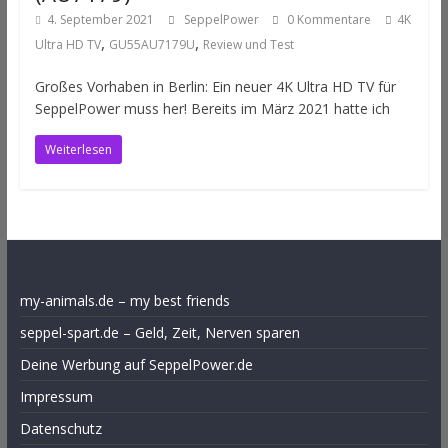
4. September 2021
SeppelPower
0 Kommentare
4K
,
,
Ultra HD TV
GU55AU7179U
Review und Test
Großes Vorhaben in Berlin: Ein neuer 4K Ultra HD TV für
SeppelPower muss her! Bereits im März 2021 hatte ich
Weiterlesen
my-animals.de – my best friends
seppel-spart.de – Geld, Zeit, Nerven sparen
Deine Werbung auf SeppelPower.de
Impressum
Datenschutz