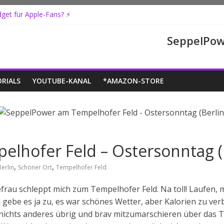
get für Apple-Fans? ⚡️
oxing & Ersteindruck
ner Panzer!
SeppelPowe
ng und Datentransfer!
nur Holz-Optik?
RIALS
YOUTUBE-KANAL
*AMAZON-STORE
lhofer Feld – Ostersonntag (B
,
,
Berlin
Schöner Ort
Tempelhofer Feld
rau schleppt mich zum Tempelhofer Feld. Na toll! Laufen, 
 gebe es ja zu, es war schönes Wetter, aber Kalorien zu ve
hl nichts anderes übrig und brav mitzumarschieren über das T