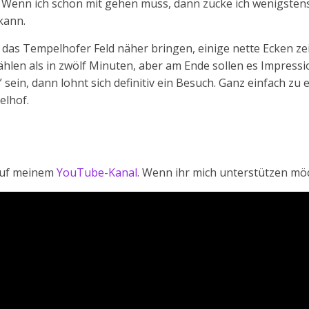
. Wenn ich schon mit gehen muss, dann zücke ich wenigste
kann.
 das Tempelhofer Feld näher bringen, einige nette Ecken z
zählen als in zwölf Minuten, aber am Ende sollen es Impress
 sein, dann lohnt sich definitiv ein Besuch. Ganz einfach zu 
elhof.
 auf meinem
YouTube-Kanal
. Wenn ihr mich unterstützen mö