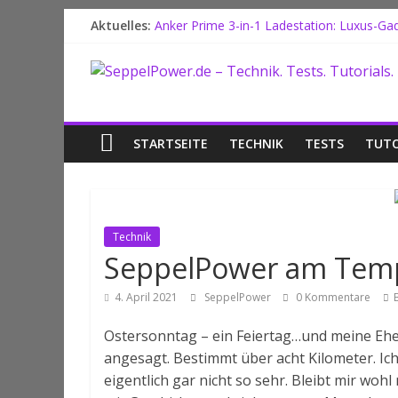
Zum
Aktuelles:
Anker Prime 3-in-1 Ladestation: Luxus-Gad
Inhalt
Honor Watch 6: Das Akku-Monster im Unb
springen
SeppelPower.de
Dein Samsung Galaxy Fold 8 Ultra als klei
Tutorial: Neues Samsung Handy? Einrichtu
Motorola Edge 70 Pro: Rattenscharf oder 
–
STARTSEITE
TECHNIK
TESTS
TUTO
Technik.
Tests.
Technik
SeppelPower am Tempe
Tutorials.
4. April 2021
SeppelPower
0 Kommentare
Technik.
Tests.
Ostersonntag – ein Feiertag…und meine Ehef
Tutorials.
angesagt. Bestimmt über acht Kilometer. Ich
eigentlich gar nicht so sehr. Bleibt mir wo