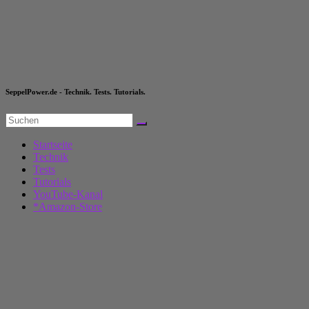
Tests.
YouTube-Kanal
Tutorials.
*Amazon-Store
Technik
Test
Huawei Watch Ultimate – prächtig edel
5. Dezember 2024
SeppelPower
0 Kommentare
Huawei Watch Ultim
Die
Huawei Watch
Ultimate habe ich mehrere Wochen getragen und get
angenehm. Ein 1,5 Zoll großes Amoled Display sorgt für Übersicht 
mit dem Smartphone gegeben sein, ob nun Android oder iOS ist dabei
eine Highend Verarbeitung und Hardware besitzen. Spitzenleistung is
den Spagat zwischen Größe und angenehmes Tragen?
*
Die Huawei Watch Ultimate kaufen
Mein
YouTube-Kanal
. Wenn ihr mich unterstützen möchtet, schaut d