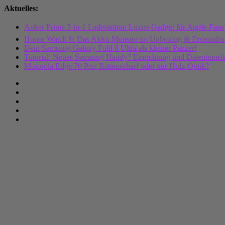
Zum
Aktuelles:
Inhalt
springen
Anker Prime 3-in-1 Ladestation: Luxus-Gadget für Apple-Fans?
Honor Watch 6: Das Akku-Monster im Unboxing & Ersteindru
Dein Samsung Galaxy Fold 8 Ultra als kleiner Panzer!
Tutorial: Neues Samsung Handy? Einrichtung und Datentransfe
Motorola Edge 70 Pro: Rattenscharf oder nur Holz-Optik?
SeppelPower.de
SeppelPower.de - Technik. Tests. Tutorials.
–
Technik.
Tests.
Startseite
Tutorials.
Technik
Tests
Technik.
Tutorials