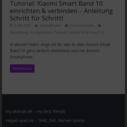
Tutorial: Xiaomi Smart Band 10
einrichten & verbinden – Anleitung
Schritt für Schritt!
4. Juli 2025
SeppelPower
0 Kommentare
,
,
,
Einrichtung
Konfiguration
Tutorial
Xiaomi Smart Band 10
In diesem Video zeige ich dir, wie du dein Xiaomi Smart
Band 10 ganz einfach einrichtest und mit deinem
Smartphone
Weiterlesen
my-animals.de – my best friends
seppel-spart.de – Geld, Zeit, Nerven sparen