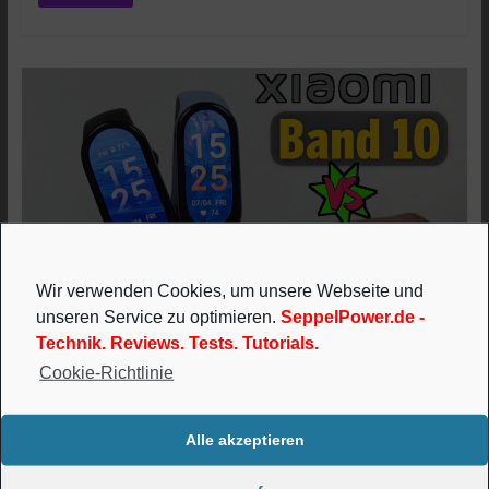
Wir verwenden Cookies, um unsere Webseite und
unseren Service zu optimieren.
SeppelPower.de -
Technik. Reviews. Tests. Tutorials.
Technik
Test
Cookie-Richtlinie
Xiaomi Smart Band 10 versus Band
9. Alle Unterschiede im Detail
,
4. Juli 2025
SeppelPower
0 Kommentare
Versus
Alle akzeptieren
,
Xiaomi Smart Band 10
Xiaomi Smart Band 9