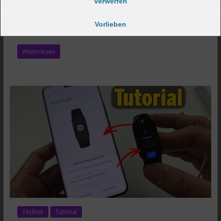
verwerfen
Xiaomi Smart Band 10 versus Band 9. Alle Unterschiede
und Details in diesem Video erkannt. 🔴 Xiaomi Smart
Vorlieben
Band 10
Weiterlesen
Technik
Tutorial